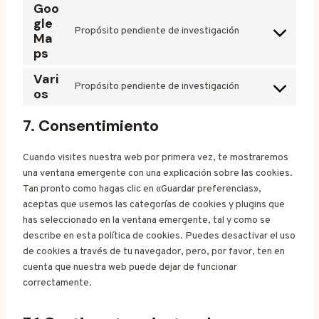
s
r
Goo
i
e
o
e
e
gle
v
c
w
s
Propósito pendiente de investigación
n
r
Ma
i
C
e
o
e
t
v
ps
c
o
k
r
r
t
i
e
n
a
d
Vari
v
o
c
c
s
Propósito pendiente de investigación
d
p
os
i
s
C
e
o
e
e
r
c
e
o
g
m
n
n
7. Consentimiento
e
e
r
n
o
p
t
c
s
f
v
s
o
l
t
e
s
a
i
e
Cuando visites nuestra web por primera vez, te mostraremos
g
i
o
-
c
c
n
una ventana emergente con una explicación sobre las cookies.
l
a
s
b
e
e
t
Tan pronto como hagas clic en «Guardar preferencias»,
e
n
e
l
b
g
t
aceptas que usemos las categorías de cookies y plugins que
-
z
r
o
o
o
o
has seleccionado en la ventana emergente, tal y como se
f
v
c
o
o
s
describe en esta política de cookies. Puedes desactivar el uso
o
i
k
k
g
e
de cookies a través de tu navegador, pero, por favor, ten en
n
c
s
l
r
cuenta que nuestra web puede dejar de funcionar
t
e
e
v
correctamente.
s
g
-
i
o
r
c