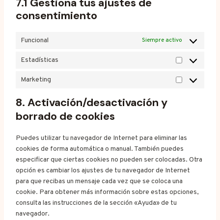
7.1 Gestiona tus ajustes de
o
e
e
g
consentimiento
c
v
l
a
a
e
p
r
Funcional
Siempre activo
-
t
i
m
Estadísticas
c
o
E
a
h
s
s
p
Marketing
a
M
t
s
a
a
8. Activación/desactivación y
r
d
borrado de cookies
k
í
e
s
Puedes utilizar tu navegador de Internet para eliminar las
t
t
cookies de forma automática o manual. También puedes
i
i
especificar que ciertas cookies no pueden ser colocadas. Otra
n
c
opción es cambiar los ajustes de tu navegador de Internet
g
a
para que recibas un mensaje cada vez que se coloca una
s
cookie. Para obtener más información sobre estas opciones,
consulta las instrucciones de la sección «Ayuda» de tu
navegador.